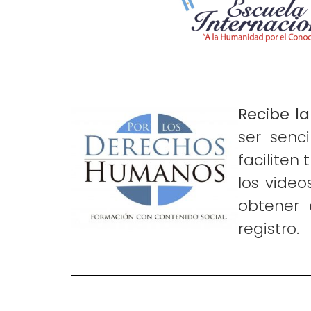
Recibe l
ser senc
faciliten 
los video
obtener
registro.