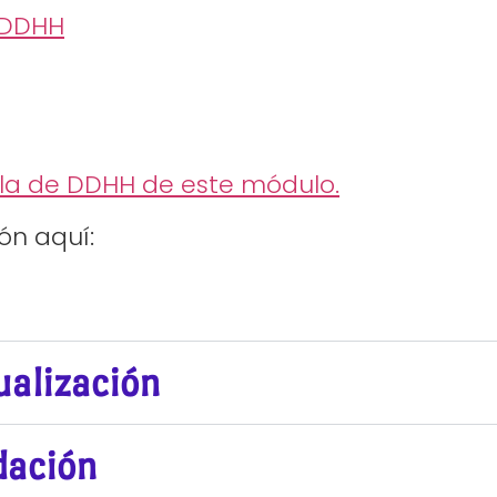
 DDHH
ula de DDHH de este módulo.
ón aquí:
alización
dación