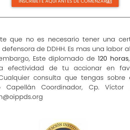
INSCRIBETE AQUI ANTES DE COMENZAR
te que no es necesario tener una cert
 o defensora de DDHH. Es mas una labor al
n embargo,
Este diplomado de
120 horas
 la efectividad de tu accionar en f
Cualquier consulta que tengas sobre e
o Capellán Coordinador, Cp. Víctor 
ón@oippds.org