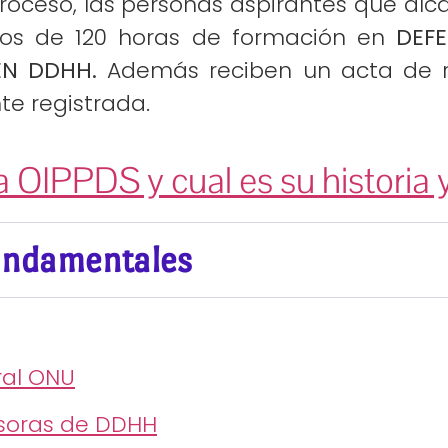
proceso, las personas aspirantes que a
icos de 120 horas de formación en
DEF
EN DDHH.
Además reciben un acta de re
te registrada.
a OIPPDS y cual es su historia 
undamentales
ral ONU
soras de DDHH