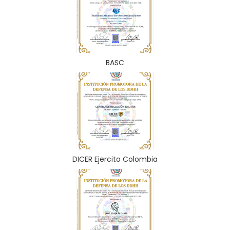
BASC
DICER Ejercito Colombia