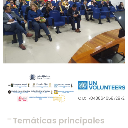
OID: 1784886465872872
Temáticas principales