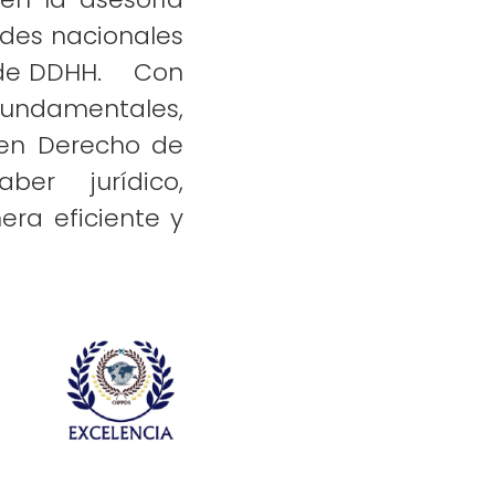
ades nacionales
s de DDHH. Con
 fundamentales,
 en Derecho de
ber jurídico,
ra eficiente y