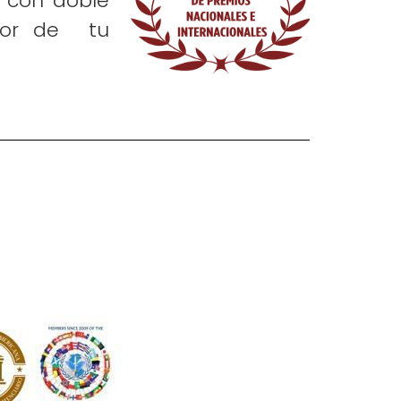
, con doble
avor de tu