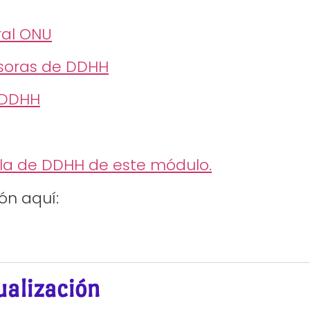
ral ONU
soras de DDHH
 DDHH
ula de DDHH de este módulo.
ón aquí:
alización