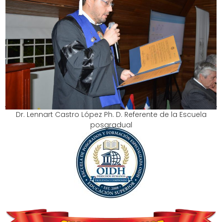
los DDHH que, en el ejercicio de su profesión, adelantan
personas naturales en América Latina. Las hojas de
vida de cada persona postulada es evaluada y
verificada por un comité ético profesional que
garantiza con rigurosidad el cumplimiento de los
reglamentos y requisitos institucionales. Cada
documento expedido es registrado en el SIDH.
Dr. Lennart Castro López Ph. D. Referente de la Escuela
posgradual