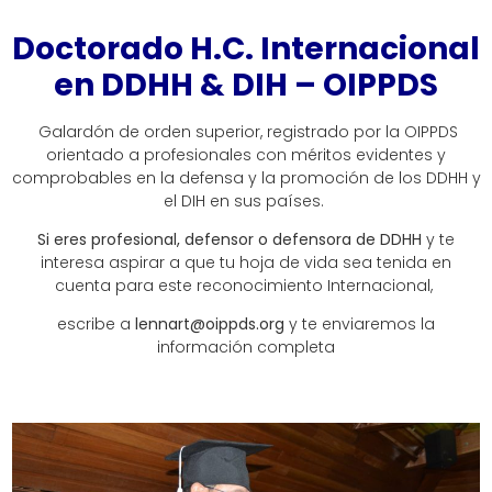
Doctorado H.C. Internacional
en DDHH & DIH – OIPPDS
Galardón de orden superior, registrado por la OIPPDS
orientado a profesionales con méritos evidentes y
comprobables en la defensa y la promoción de los DDHH y
el DIH en sus países.
Si eres profesional, defensor o defensora de DDHH
y te
interesa aspirar a que tu hoja de vida sea tenida en
cuenta para este reconocimiento Internacional,
escribe a
lennart@oippds.org
y te enviaremos la
información completa
Este galardón honorífico, es otorgado dos veces al año
con el respaldo de Instituciones académicas legales
en convenio, y busca exaltar la labor en la defensa de